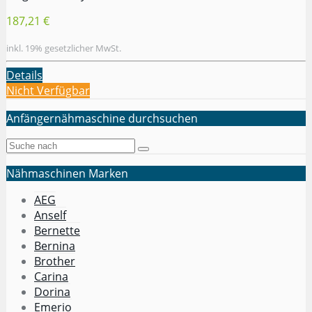
187,21 €
inkl. 19% gesetzlicher MwSt.
Details
Nicht Verfügbar
Anfängernähmaschine durchsuchen
Nähmaschinen Marken
AEG
Anself
Bernette
Bernina
Brother
Carina
Dorina
Emerio