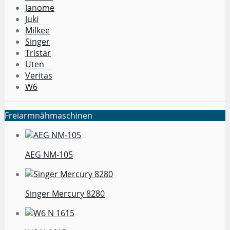
Janome
Juki
Milkee
Singer
Tristar
Uten
Veritas
W6
Freiarmnähmaschinen
AEG NM-105
Singer Mercury 8280