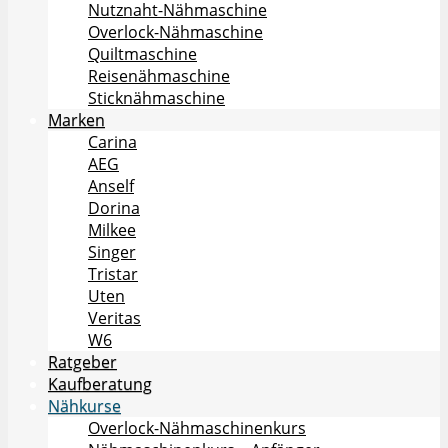
Nutznaht-Nähmaschine
Overlock-Nähmaschine
Quiltmaschine
Reisenähmaschine
Sticknähmaschine
Marken
Carina
AEG
Anself
Dorina
Milkee
Singer
Tristar
Uten
Veritas
W6
Ratgeber
Kaufberatung
Nähkurse
Overlock-Nähmaschinenkurs