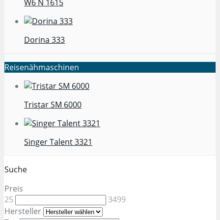
W6 N 1615
Dorina 333
Reisenähmaschinen
Tristar SM 6000
Singer Talent 3321
Suche
Preis
25
3499
Hersteller