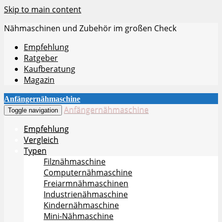
Skip to main content
Nähmaschinen und Zubehör im großen Check
Empfehlung
Ratgeber
Kaufberatung
Magazin
Anfängernähmaschine
Anfängernähmaschine
Toggle navigation
Empfehlung
Vergleich
Typen
Filznähmaschine
Computernähmaschine
Freiarmnähmaschinen
Industrienähmaschine
Kindernähmaschine
Mini-Nähmaschine