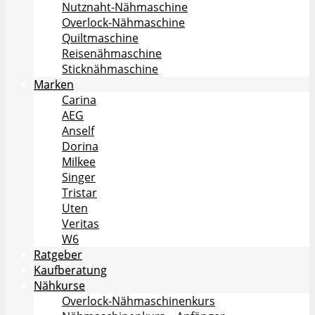
Nutznaht-Nähmaschine
Overlock-Nähmaschine
Quiltmaschine
Reisenähmaschine
Sticknähmaschine
Marken
Carina
AEG
Anself
Dorina
Milkee
Singer
Tristar
Uten
Veritas
W6
Ratgeber
Kaufberatung
Nähkurse
Overlock-Nähmaschinenkurs