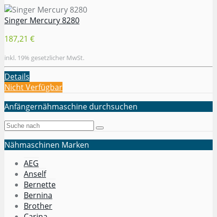
Singer Mercury 8280
187,21 €
inkl. 19% gesetzlicher MwSt.
Details
Nicht Verfügbar
Anfängernähmaschine durchsuchen
Nähmaschinen Marken
AEG
Anself
Bernette
Bernina
Brother
Carina