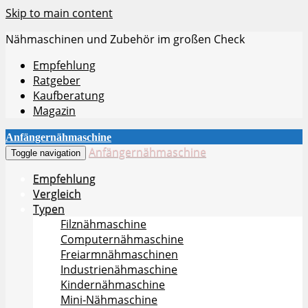
Skip to main content
Nähmaschinen und Zubehör im großen Check
Empfehlung
Ratgeber
Kaufberatung
Magazin
Anfängernähmaschine
Anfängernähmaschine
Toggle navigation
Empfehlung
Vergleich
Typen
Filznähmaschine
Computernähmaschine
Freiarmnähmaschinen
Industrienähmaschine
Kindernähmaschine
Mini-Nähmaschine