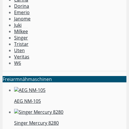
Dorina
Emerio
Janome
Juki
Milkee
Singer
Tristar
Uten
Veritas
W6
Freiarmnähmaschinen
AEG NM-105
Singer Mercury 8280