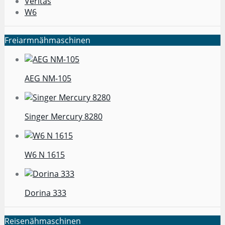
Veritas
W6
Freiarmnähmaschinen
AEG NM-105
Singer Mercury 8280
W6 N 1615
Dorina 333
Reisenähmaschinen