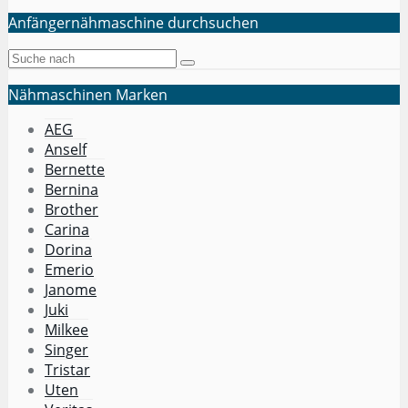
Anfängernähmaschine durchsuchen
Nähmaschinen Marken
AEG
Anself
Bernette
Bernina
Brother
Carina
Dorina
Emerio
Janome
Juki
Milkee
Singer
Tristar
Uten