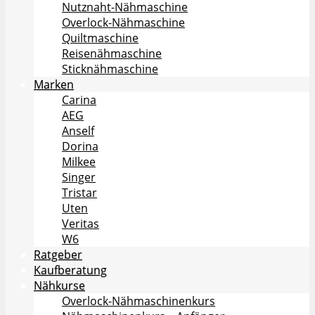
Nutznaht-Nähmaschine
Overlock-Nähmaschine
Quiltmaschine
Reisenähmaschine
Sticknähmaschine
Marken
Carina
AEG
Anself
Dorina
Milkee
Singer
Tristar
Uten
Veritas
W6
Ratgeber
Kaufberatung
Nähkurse
Overlock-Nähmaschinenkurs