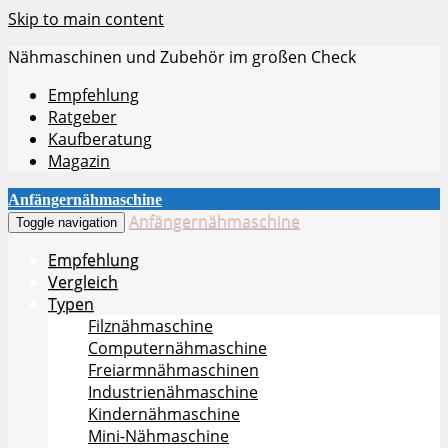
Skip to main content
Nähmaschinen und Zubehör im großen Check
Empfehlung
Ratgeber
Kaufberatung
Magazin
Anfängernähmaschine
Anfängernähmaschine
Toggle navigation
Empfehlung
Vergleich
Typen
Filznähmaschine
Computernähmaschine
Freiarmnähmaschinen
Industrienähmaschine
Kindernähmaschine
Mini-Nähmaschine