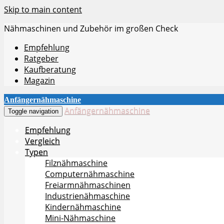
Skip to main content
Nähmaschinen und Zubehör im großen Check
Empfehlung
Ratgeber
Kaufberatung
Magazin
Anfängernähmaschine
Anfängernähmaschine
Toggle navigation
Empfehlung
Vergleich
Typen
Filznähmaschine
Computernähmaschine
Freiarmnähmaschinen
Industrienähmaschine
Kindernähmaschine
Mini-Nähmaschine