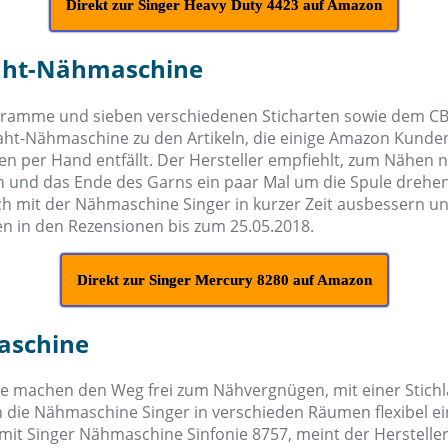
Direkt zur Singer Heavy Duty 4423 auf Amazon
naht-Nähmaschine
gramme und sieben verschiedenen Sticharten sowie dem CB
aht-Nähmaschine zu den Artikeln, die einige Amazon Kunde
den per Hand entfällt. Der Hersteller empfiehlt, zum Nähen
ln und das Ende des Garns ein paar Mal um die Spule drehe
h mit der Nähmaschine Singer in kurzer Zeit ausbessern und
in den Rezensionen bis zum 25.05.2018.
Direkt zur Singer Mercury 8280 auf Amazon
maschine
machen den Weg frei zum Nähvergnügen, mit einer Stichlä
 die Nähmaschine Singer in verschieden Räumen flexibel ei
ch mit Singer Nähmaschine Sinfonie 8757, meint der Herstel