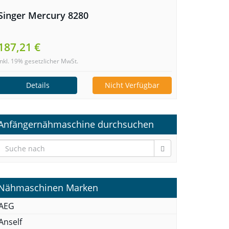
Singer Mercury 8280
187,21 €
inkl. 19% gesetzlicher MwSt.
Details
Nicht Verfügbar
Anfängernähmaschine durchsuchen
Nähmaschinen Marken
AEG
Anself