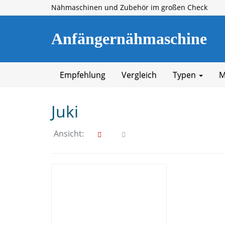
Skip
Nähmaschinen und Zubehör im großen Check
to
main
Anfängernähmaschine
content
Empfehlung
Vergleich
Typen
M
Juki
Ansicht: