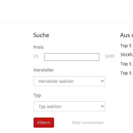
Suche
Aus 
Top 5
Preis
Stickf
25
3499
Top 5
Hersteller
Top 5
Typ
Filtern
Filter zurücksetzen