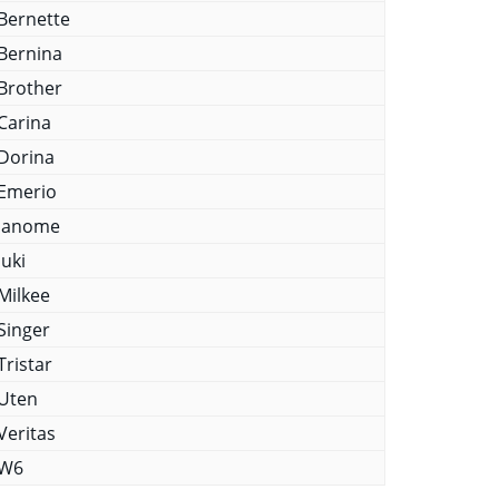
Bernette
Bernina
Brother
Carina
Dorina
Emerio
Janome
Juki
Milkee
Singer
Tristar
Uten
Veritas
W6