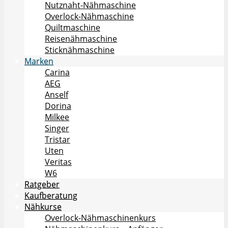
Nutznaht-Nähmaschine
Overlock-Nähmaschine
Quiltmaschine
Reisenähmaschine
Sticknähmaschine
Marken
Carina
AEG
Anself
Dorina
Milkee
Singer
Tristar
Uten
Veritas
W6
Ratgeber
Kaufberatung
Nähkurse
Overlock-Nähmaschinenkurs