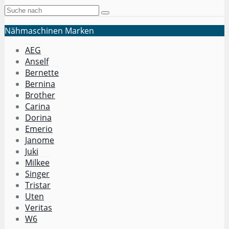
Nähmaschinen Marken
AEG
Anself
Bernette
Bernina
Brother
Carina
Dorina
Emerio
Janome
Juki
Milkee
Singer
Tristar
Uten
Veritas
W6