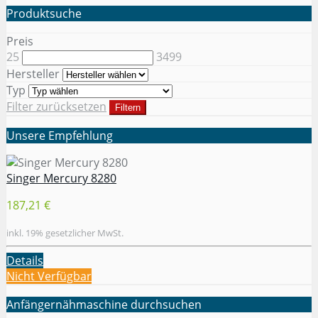
Produktsuche
Preis
25
3499
Hersteller
Typ
Filter zurücksetzen
Filtern
Unsere Empfehlung
Singer Mercury 8280
187,21 €
inkl. 19% gesetzlicher MwSt.
Details
Nicht Verfügbar
Anfängernähmaschine durchsuchen