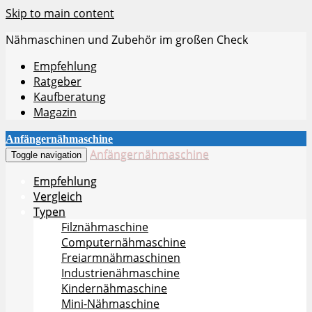
Skip to main content
Nähmaschinen und Zubehör im großen Check
Empfehlung
Ratgeber
Kaufberatung
Magazin
Anfängernähmaschine
Anfängernähmaschine
Toggle navigation
Empfehlung
Vergleich
Typen
Filznähmaschine
Computernähmaschine
Freiarmnähmaschinen
Industrienähmaschine
Kindernähmaschine
Mini-Nähmaschine