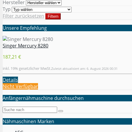
Hersteller
Typ
Filter zurücksetzen
Filtern
Unsere Empfehlung
Singer Mercury 8280
187,21 €
inkl. 19% gesetzlicher MwSt.
Zuletzt aktualisiert am: 6. August 2026 00:31
Details
Nicht Verfügbar
Anfängernähmaschine durchsuchen
Nähmaschinen Marken