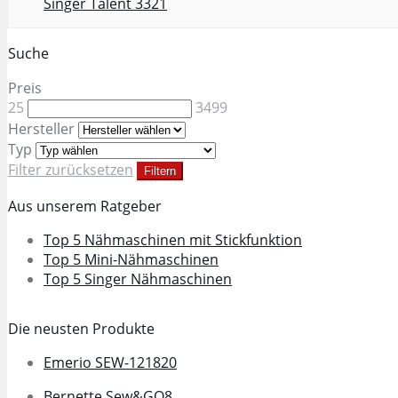
Singer Talent 3321
Suche
Preis
25
3499
Hersteller
Typ
Filter zurücksetzen
Filtern
Aus unserem Ratgeber
Top 5 Nähmaschinen mit Stickfunktion
Top 5 Mini-Nähmaschinen
Top 5 Singer Nähmaschinen
Die neusten Produkte
Emerio SEW-121820
Bernette Sew&GO8