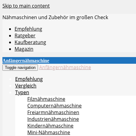
Skip to main content
Nähmaschinen und Zubehör im großen Check
Empfehlung
Ratgeber
Kaufberatung
Magazin
Anfängernähmaschine
Anfängernähmaschine
Toggle navigation
Empfehlung
Vergleich
Typen
Filznähmaschine
Computernähmaschine
Freiarmnähmaschinen
Industrienähmaschine
Kindernähmaschine
Mini-Nähmaschine