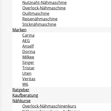
Nutznaht-Nähmaschine
Overlock-Nähmaschine
Quiltmaschine
Reisenähmaschine
Sticknähmaschine
Marken
Carina
AEG
Anself
Dorina
Milkee
Singer
Tristar
Uten
Veritas
W6
Ratgeber
Kaufberatung
Nähkurse
Overlock-Nähmaschinenkurs