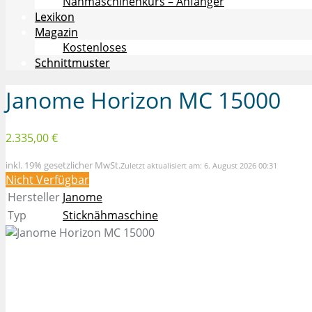
Nähmaschinenkurs – Anfänger
Lexikon
Magazin
Kostenloses
Schnittmuster
Janome Horizon MC 15000
2.335,00 €
inkl. 19% gesetzlicher MwSt.
Zuletzt aktualisiert am: 6. August 2026 00:31
Nicht Verfügbar
Hersteller
Janome
Typ
Sticknähmaschine