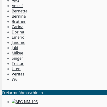
AEG
Anself
Bernette
Bernina
Brother
Carina
Dorina
Emerio
Janome
Juki
Milkee
Singer
Tristar
Uten
Veritas
W6
Freiarmnähmaschinen