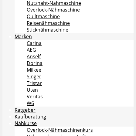
Nutznaht-Nähmaschine
Overlock-Nähmaschine
Quiltmaschine
Reisenähmaschine
Sticknähmaschine
Marken
Carina
AEG
Anself
Dorina
Milkee
Singer
Tristar
Uten
Veritas
W6
Ratgeber
Kaufberatung
Nähkurse
Overlock-Nähmaschinenkurs