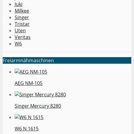
Juki
Milkee
Singer
Tristar
Uten
Veritas
W6
Freiarmnähmaschinen
AEG NM-105
Singer Mercury 8280
W6 N 1615