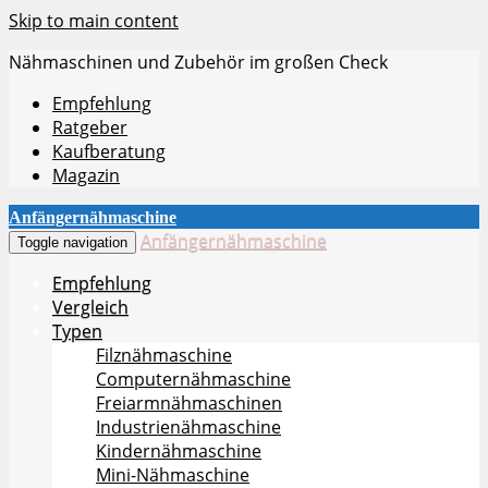
Skip to main content
Nähmaschinen und Zubehör im großen Check
Empfehlung
Ratgeber
Kaufberatung
Magazin
Anfängernähmaschine
Anfängernähmaschine
Toggle navigation
Empfehlung
Vergleich
Typen
Filznähmaschine
Computernähmaschine
Freiarmnähmaschinen
Industrienähmaschine
Kindernähmaschine
Mini-Nähmaschine