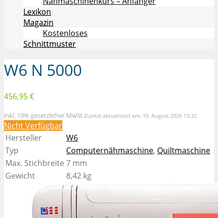
Nähmaschinenkurs – Anfänger
Lexikon
Magazin
Kostenloses
Schnittmuster
W6 N 5000
456,95 €
inkl. 19% gesetzlicher MwSt.
Zuletzt aktualisiert am: 10. August 2026 13:32
Nicht Verfügbar
Hersteller
W6
Typ
Computernähmaschine
,
Quiltmaschine
Max. Stichbreite
7 mm
Gewicht
8,42 kg