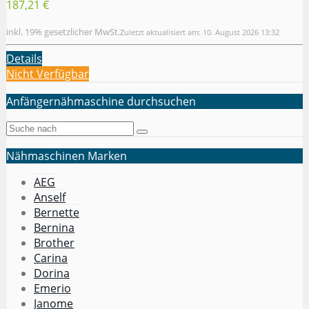
187,21 €
inkl. 19% gesetzlicher MwSt.
Zuletzt aktualisiert am: 10. August 2026 13:32
Details
Nicht Verfügbar
Anfängernähmaschine durchsuchen
Nähmaschinen Marken
AEG
Anself
Bernette
Bernina
Brother
Carina
Dorina
Emerio
Janome