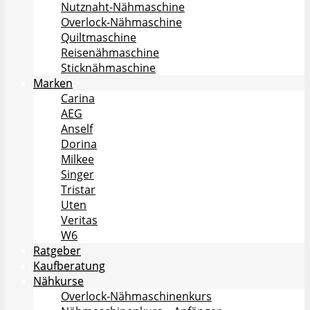
Nutznaht-Nähmaschine
Overlock-Nähmaschine
Quiltmaschine
Reisenähmaschine
Sticknähmaschine
Marken
Carina
AEG
Anself
Dorina
Milkee
Singer
Tristar
Uten
Veritas
W6
Ratgeber
Kaufberatung
Nähkurse
Overlock-Nähmaschinenkurs