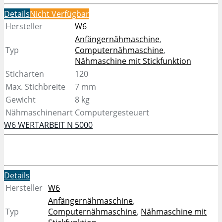
Details
Nicht Verfügbar
Hersteller
W6
Anfängernähmaschine
,
Typ
Computernähmaschine
,
Nähmaschine mit Stickfunktion
Sticharten
120
Max. Stichbreite
7 mm
Gewicht
8 kg
Nähmaschinenart
Computergesteuert
W6 WERTARBEIT N 5000
Details
Hersteller
W6
Anfängernähmaschine
,
Typ
Computernähmaschine
,
Nähmaschine mit