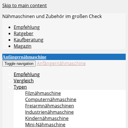
Skip to main content
Nähmaschinen und Zubehör im großen Check
Empfehlung
Ratgeber
Kaufberatung
Magazin
Anfängernähmaschine
Anfängernähmaschine
Toggle navigation
Empfehlung
Vergleich
Typen
Filznähmaschine
Computernähmaschine
Freiarmnähmaschinen
Industrienähmaschine
Kindernähmaschine
Mini-Nähmaschine